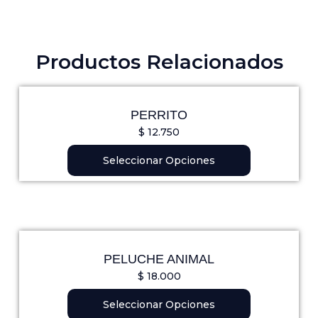
Productos Relacionados
Este
producto
PERRITO
tiene
$
12.750
múltiples
variantes.
Seleccionar Opciones
Las
opciones
se
pueden
Este
elegir
producto
en
PELUCHE ANIMAL
tiene
la
$
18.000
múltiples
página
variantes.
Seleccionar Opciones
de